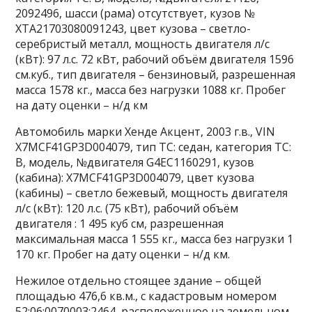
2092496, шасси (рама) отсутствует, кузов №
ХТА21703080091243, цвет кузова – светло-
серебристый металл, мощность двигателя л/с
(кВт): 97 л.с. 72 кВт, рабочий объём двигателя 1596
см.куб., тип двигателя – бензиновый, разрешенная
масса 1578 кг., масса без нагрузки 1088 кг. Пробег
на дату оценки – н/д км
Автомобиль марки Хенде Акцент, 2003 г.в., VIN
X7MCF41GP3D004079, тип ТС: седан, категория ТС:
В, модель, №двигателя G4EC1160291, кузов
(кабина): X7MCF41GP3D004079, цвет кузова
(кабины) – светло бежевый, мощность двигателя
л/с (кВт): 120 л.с. (75 кВт), рабочий объём
двигателя : 1 495 куб см, разрешенная
максимальная масса 1 555 кг., масса без нагрузки 1
170 кг. Пробег на дату оценки – н/д км.
Нежилое отдельно стоящее здание – общей
площадью 476,6 кв.м., с кадастровым номером
52:06:0070003:2464, расположенное на земельном