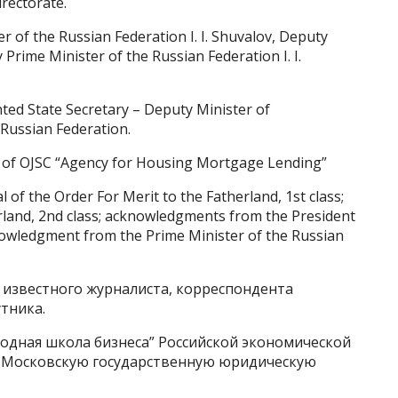
rectorate.
er of the Russian Federation I. I. Shuvalov, Deputy
 Prime Minister of the Russian Federation I. I.
ted State Secretary – Deputy Minister of
 Russian Federation.
O of OJSC “Agency for Housing Mortgage Lending”
 of the Order For Merit to the Fatherland, 1st class;
rland, 2nd class; acknowledgments from the President
knowledgment from the Prime Minister of the Russian
ын известного журналиста, корреспондента
утника.
родная школа бизнеса” Российской экономической
. – Московскую государственную юридическую