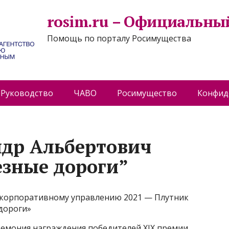
rosim.ru – Официальны
Помощь по порталу Росимущества
Руководство
ЧАВО
Росимущество
Конфид
ндр Альбертович
езные дороги”
о корпоративному управлению 2021 — Плутник
дороги»
еремония награждения победителей XIX премии