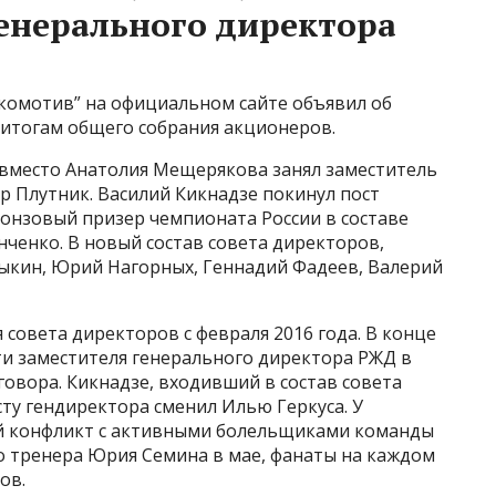
генерального директора
окомотив” на официальном сайте объявил об
 итогам общего собрания акционеров.
 вместо Анатолия Мещерякова занял заместитель
р Плутник. Василий Кикнадзе покинул пост
бронзовый призер чемпионата России в составе
ченко. В новый состав совета директоров,
ыкин, Юрий Нагорных, Геннадий Фадеев, Валерий
совета директоров с февраля 2016 года. В конце
ти заместителя генерального директора РЖД в
говора. Кикнадзе, входивший в состав совета
осту гендиректора сменил Илью Геркуса. У
й конфликт с активными болельщиками команды
о тренера Юрия Семина в мае, фанаты на каждом
ов.