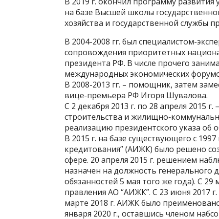
В 2019 г. окончил программу развития
на базе Высшей школы государственно
хозяйства и государственной службы п
В 2004-2008 гг. был специалистом-экс
сопровождения приоритетных национа
президента РФ. В числе прочего заним
международных экономических форумо
В 2008-2013 гг. – помощник, затем за
вице-премьера РФ Игоря Шувалова.
С 2 декабря 2013 г. по 28 апреля 2015 г
строительства и жилищно-коммунально
реализацию президентского указа об 
В 2015 г. на базе существующего с 199
кредитования” (АИЖК) было решено со
сфере. 20 апреля 2015 г. решением на
назначен на должность генерального д
обязанностей 5 мая того же года). С 29
правления АО “АИЖК”. С 23 июня 2017 г
марте 2018 г. АИЖК было преименовано
января 2020 г., оставшись членом набсо