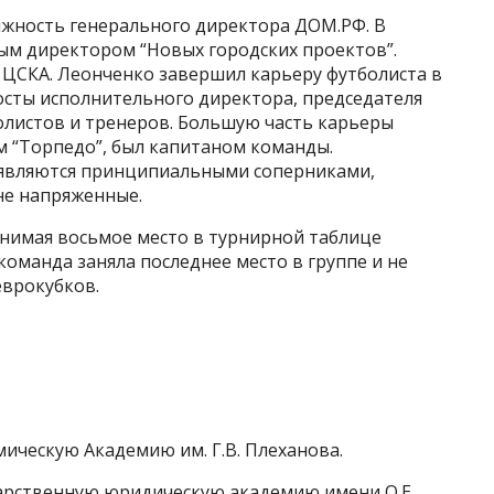
олжность генерального директора ДОМ.РФ. В
ным директором “Новых городских проектов”.
 ЦСКА. Леонченко завершил карьеру футболиста в
 посты исполнительного директора, председателя
олистов и тренеров. Большую часть карьеры
м “Торпедо”, был капитаном команды.
 являются принципиальными соперниками,
е напряженные.
анимая восьмое место в турнирной таблице
команда заняла последнее место в группе и не
еврокубков.
мическую Академию им. Г.В. Плеханова.
дарственную юридическую академию имени О.Е.