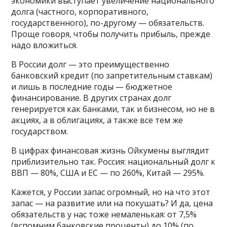
экономики выступает увеличение национального
долга (частного, корпоративного,
государственного), по-другому — обязательств.
Проще говоря, чтобы получить прибыль, прежде
надо вложиться.
В России долг — это преимущественно
банковский кредит (по запретительным ставкам)
и лишь в последние годы — бюджетное
финансирование. В других странах долг
генерируется как банками, так и бизнесом, но не в
акциях, а в облигациях, а также все тем же
государством.
В цифрах финансовая жизнь Ойкумены выглядит
приблизительно так. Россия: национальный долг к
ВВП — 80%, США и ЕС — по 260%, Китай — 295%.
Кажется, у России запас огромный, но на что этот
запас — на развитие или на покушать? И да, цена
обязательств у нас тоже немаленькая: от 7,5%
(вспомним банковские проценты) до 10% (по