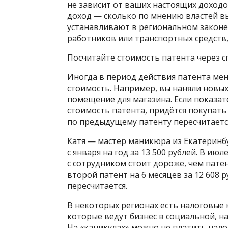
не зависит от ваших настоящих доходо
доход — сколько по мнению властей в
устанавливают в региональном законе.
работников или транспортных средств,
Посчитайте стоимость патента через с
Иногда в период действия патента мен
стоимость. Например, вы наняли новы
помещение для магазина. Если показат
стоимость патента, придётся покупать
по предыдущему патенту пересчитается,
Катя — мастер маникюра из Екатеринбу
с января на год за 13 500 рублей. В ию
с сотрудником стоит дороже, чем пате
второй патент на 6 месяцев за 12 608 
пересчитается.
В некоторых регионах есть налоговые 
которые ведут бизнес в социальной, н
На «каникулах» можно не платить нало