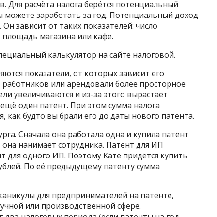
в. Для расчёта налога берётся потенциальный
ы можете заработать за год. Потенциальный доход
 Он зависит от таких показателей: число
 площадь магазина или кафе.
пециальный калькулятор на сайте налоговой.
яются показатели, от которых зависит его
х работников или арендовали более просторное
ели увеличиваются и из-за этого вырастает
 ещё один патент. При этом сумма налога
 как будто вы брали его до даты нового патента.
рга. Сначала она работала одна и купила патент
ле она нанимает сотрудника. Патент для ИП
нт для одного ИП. Поэтому Кате придётся купить
рублей. По её предыдущему патенту сумма
каникулы для предпринимателей на патенте,
аучной или производственной сфере.
г два налоговых периода (если патенты на год —