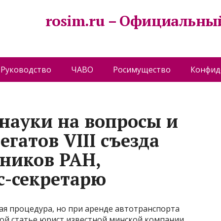
rosim.ru – Официальны
Руководство
ЧАВО
Росимущество
Конфид
науки на вопросы и
гатов VIII съезда
ников РАН,
с-секретарю
ая процедура, но при аренде автотранспорта
ой статье юрист известной минской компании