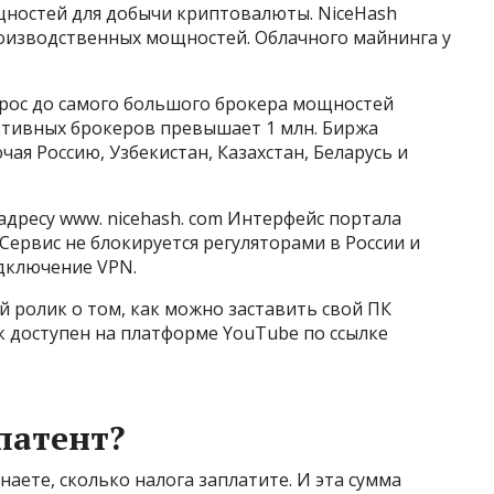
щностей для добычи криптовалюты. NiceHash
оизводственных мощностей. Облачного майнинга у
орос до самого большого брокера мощностей
ктивных брокеров превышает 1 млн. Биржа
чая Россию, Узбекистан, Казахстан, Беларусь и
дресу www. nicehash. com Интерфейс портала
 Сервис не блокируется регуляторами в России и
одключение VPN.
 ролик о том, как можно заставить свой ПК
 доступен на платформе YouTube по ссылке
патент?
аете, сколько налога заплатите. И эта сумма