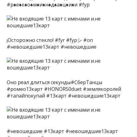
#р♠️е♠️к♠️о♠️м♠️и♠️н♠️д♠️а♠️ц♠️и♠️и #fyp
¡Осторожно стекло! #fyr #fypシ #on
#невошедшие13карт #невошедшие
Оно реал длиться секунды#СберТанцы
#ромео13карт #HONOR50duet #землякоролей
#тапайпокупай #13карт #невошедшие13карт
#невошедшие #13карт #невошедшие13карт