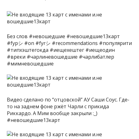
Без слов #невошедшие #невошедшие13карт
#fypシ #on #fyrシ #recommendations #популярити
#типхэштегокда #иещехештег #иещеодин
#вреки #чарлиневошедшие #чарлибатлер
#мимневошедшие
Видео сделано по “отцовской” АУ Саши Соус. Где-
то на заднем фоне ржёт Чарли с прикида
Риккардо. А Мим вообще закрыли :_)
#невошедшие13карт