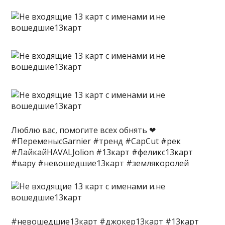
Люблю вас, помогите всех обнять ❤
#ПеременысGarnier #тренд #CapCut #рек
#ЛайкайHAVALJolion #13карт #феликс13карт
#вару #невошедшие13карт #землякоролей
#невошедшие13карт #джокер13карт #13карт