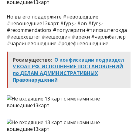
Но вы его поддержите #невошедшие
#невошедшие13карт #fypシ #on #fyrシ
#recommendations #популярити #типхэштегокда
#иещехештег #иещеодин #вреки #чарлибатлер
#чарлиневошедшие #родефневошедшие
Росимущество:
О конфискации подраздел
V КОАП РФ. ИСПОЛНЕНИЕ ПОСТАНОВЛЕНИЙ
по ДЕЛАМ АДМИНИСТРАТИВНЫХ
Правонарушений