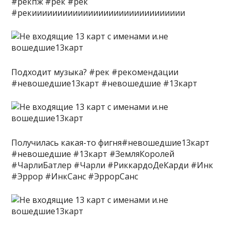
#рекпж #рек #рек
#рекииииииииииииииииииииииииииииии
Подходит музыка? #рек #рекомендации
#невошедшие13карт #невошедшие #13карт
Получилась какая-то фигня#невошедшие13карт
#невошедшие #13карт #ЗемляКоролей
#ЧарлиБатлер #Чарли #РиккардоДеКарди #Инк
#Эррор #ИнкСанс #ЭррорСанс