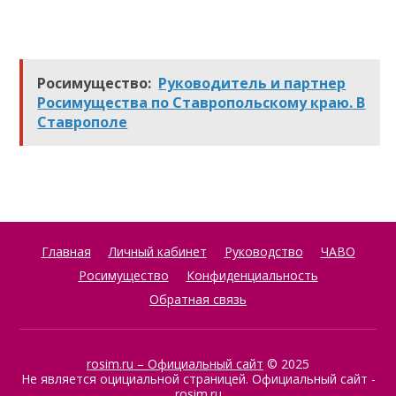
Росимущество:
Руководитель и партнер
Росимущества по Ставропольскому краю. В
Ставрополе
Главная
Личный кабинет
Руководство
ЧАВО
Росимущество
Конфиденциальность
Обратная связь
rosim.ru – Официальный сайт
© 2025
Не является оцициальной страницей. Официальный сайт -
rosim.ru