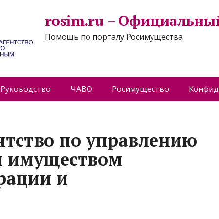
rosim.ru – Официальны
Помощь по порталу Росимущества
Руководство
ЧАВО
Росимущество
Конфид
нтство по управлению
м имуществом
рации и