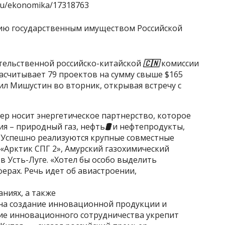
.ru/ekonomika/17318763
ельственной российско-китайской
🇨🇳
комиссии
асчитывает 79 проектов на сумму свыше $165
л Мишустин во вторник, открывая встречу с
тер носит энергетическое партнерство, которое
я – природный газ, нефть
🛢
и нефтепродукты,
. Успешно реализуются крупные совместные
 «Арктик СПГ 2», Амурский газохимический
в Усть-Луге. «Хотел бы особо выделить
рах. Речь идет об авиастроении,
ниях, а также
 на создание инновационной продукции и
ние инновационного сотрудничества укрепит