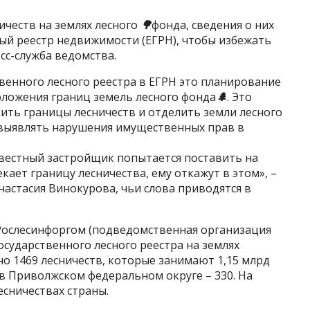
ичеств на землях лесного
🌳
фонда, сведения о них
ый реестр недвижимости (ЕГРН), чтобы избежать
сс-служба ведомства.
венного лесного реестра в ЕГРН это планирование
оложения границ земель лесного фонда
🌲
. Это
ить границы лесничеств и отделить земли лесного
и выявлять нарушения имущественных прав в
вестный застройщик попытается поставить на
кает границу лесничества, ему откажут в этом», –
настасия Винокурова, чьи слова приводятся в
Рослесинфоргом (подведомственная организация
государственного лесного реестра на землях
но 1469 лесничеств, которые занимают 1,15 млрд
 в Приволжском федеральном округе – 330. На
есничествах страны.