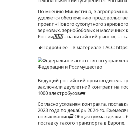
технологический суверенитет России и 
По мнению Мишустина, в агропромыш
уделяется обеспечению продовольстве
проект «Нового сухопутного зернового
зерновых, зернобобовых и масличных к
России
🇷🇺
– на китайский рынок», – ск
🔹
Подробнее – в материале ТАСС:
https
Ведущий российский производитель г
заключили двухлетний контракт на по
1000 электробусов
🚌
.
Согласно условиям контракта, поставк
2023 года по декабрь 2024-го. Ежемес
новых машин
🚍
. Общая сумма сделки – 
поставку такого транспорта в Европе.