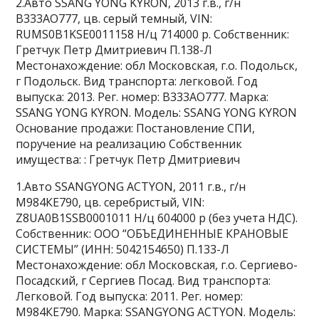
2.Авто SSANG YONG KYRON, 2013 г.в., г/н
В333АО777, цв. серый темный, VIN:
RUMS0B1KSE0011158 Н/ц 714000 р. Собственник:
Гретчук Петр Дмитриевич П.138-Л
Местонахождение: обл Московская, г.о. Подольск,
г Подольск. Вид транспорта: легковой. Год
выпуска: 2013. Рег. номер: В333АО777. Марка:
SSANG YONG KYRON. Модель: SSANG YONG KYRON
Основание продажи: Постановление СПИ,
поручение на реализацию Собственник
имущества: : Гретчук Петр Дмитриевич
1.Авто SSANGYONG ACTYON, 2011 г.в., г/н
М984КЕ790, цв. серебристый, VIN:
Z8UA0B1SSB0001011 Н/ц 604000 р (без учета НДС).
Собственник: ООО “ОБЪЕДИНЕННЫЕ КРАНОВЫЕ
СИСТЕМЫ” (ИНН: 5042154650) П.133-Л
Местонахождение: обл Московская, г.о. Сергиево-
Посадский, г Сергиев Посад. Вид транспорта:
Легковой. Год выпуска: 2011. Рег. номер:
М984КЕ790. Марка: SSANGYONG ACTYON. Модель: