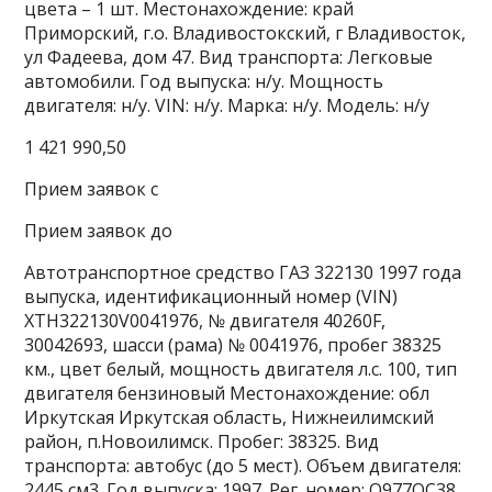
цвета – 1 шт. Местонахождение: край
Приморский, г.о. Владивостокский, г Владивосток,
ул Фадеева, дом 47. Вид транспорта: Легковые
автомобили. Год выпуска: н/у. Мощность
двигателя: н/у. VIN: н/у. Марка: н/у. Модель: н/у
1 421 990,50
Прием заявок с
Прием заявок до
Автотранспортное средство ГАЗ 322130 1997 года
выпуска, идентификационный номер (VIN)
XTH322130V0041976, № двигателя 40260F,
30042693, шасси (рама) № 0041976, пробег 38325
км., цвет белый, мощность двигателя л.с. 100, тип
двигателя бензиновый Местонахождение: обл
Иркутская Иркутская область, Нижнеилимский
район, п.Новоилимск. Пробег: 38325. Вид
транспорта: автобус (до 5 мест). Объем двигателя:
2445 см3. Год выпуска: 1997. Рег. номер: О977ОС38.