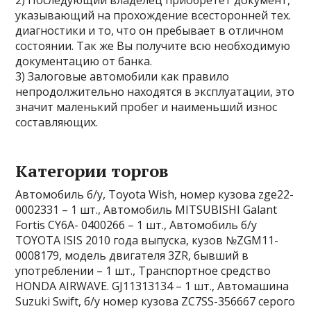
2) Последующий владелец приобретет документ,
указывающий на прохождение всесторонней тех.
диагностики и то, что он пребывает в отличном
состоянии. Так же Вы получите всю необходимую
документацию от банка.
3) Залоговые автомобили как правило
непродолжительно находятся в эксплуатации, это
значит маленький пробег и наименьший износ
составляющих.
Категории торгов
Автомобиль б/у, Toyota Wish, номер кузова zge22-
0002331 – 1 шт., Автомобиль MITSUBISHI Galant
Fortis CY6А- 0400266 – 1 шт., Автомобиль б/у
TOYOTA ISIS 2010 года выпуска, кузов №ZGM11-
0008179, модель двигателя 3ZR, бывший в
употреблении – 1 шт., Транспортное средство
HONDA AIRWAVE. GJ11313134 – 1 шт., Автомашина
Suzuki Swift, б/у номер кузова ZC7SS-356667 серого