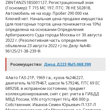
Z8NTANZ51BS001127, Регистрационный знак
(Госномер): Т 715 МС 197, ПТС: 78 НЕ 502818,
Автомобиль не на ходу. Пробег 290 000 км.
Ключей нет. Начальная цена продажи имущества
(для повторных торгов цена понижается на 10%)
определена на основании Определения
Арбитражного Суда города Москвы от 30 августа
2022 г. (Резолютивная часть определения
объявлена 23 августа 2022 г.) по Делу: №А40-
96125/21-38-239 Ф.
Росимущество:
Диод Д223 ЯЫ5.068.390
4.Авто ГАЗ-21Р, 1969 г.в., кузов №246227,
двигатель №1079467, шасси № 579246, ПТС 69 ЕС
689258, в исправном состоянии, предмет
коллекционирования, снят с peг. учета в ГИБДД
МВД России, VIN отсутствует Н/ц 406 000 р.
Собственник: Иванов Семен Юрьевич П.137-Л