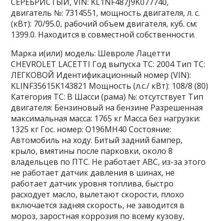
СЕРЕБРИСТЫЙ, VIN: KL1NF487J9K077740,
двигатель №: 7314551, мощность двигателя, л. с.
(кВт): 70/95.0, рабочий объем двигателя, куб. см:
1399.0. Находится в совместной собственности.
Марка и(или) модель: Шевроле Лацетти
CHEVROLET LACETTI Год выпуска ТС: 2004 Тип ТС:
ЛЕГКОВОЙ Идентификационный номер (VIN):
KLINF35615K143821 Мощность (л.с./ кВт): 108/8 (80)
Категория ТС: В Шасси (рама) №: отсутствует Тип
двигателя: Бензиновый на бензине Разрешенная
максимальная масса: 1765 кг Масса без нагрузки:
1325 кг Гос. номер: О196МН40 Состояние:
Автомобиль на ходу. Битый задний бампер,
крыло, вмятины после парковки, около 8
владельцев по ПТС. Не работает АВС, из-за этого
не работает датчик давления в шинах, не
работает датчик уровня топлива, быстро
расходует масло, вылетают скорости, плохо
включается задняя скорость, не заводится в
мороз, заростная коррозия по всему кузову,