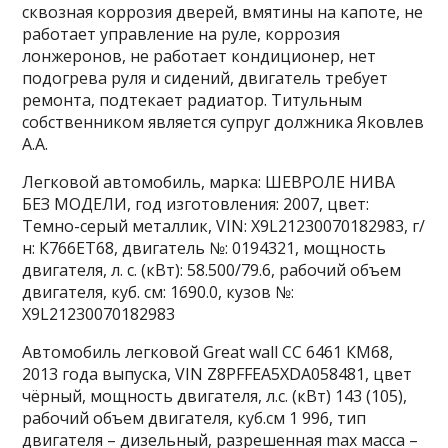
сквозная коррозия дверей, вмятины на капоте, не
работает управление на руле, коррозия
лонжеронов, не работает кондиционер, нет
подогрева руля и сидений, двигатель требует
ремонта, подтекает радиатор. Титульным
собственником является супруг должника Яковлев
А.А.
Легковой автомобиль, марка: ШЕВРОЛЕ НИВА
БЕЗ МОДЕЛИ, год изготовления: 2007, цвет:
Темно-серый металлик, VIN: X9L21230070182983, г/
н: К766ЕТ68, двигатель №: 0194321, мощность
двигателя, л. с. (кВт): 58.500/79.6, рабочий объем
двигателя, куб. см: 1690.0, кузов №:
X9L21230070182983
Автомобиль легковой Great wall CC 6461 КМ68,
2013 года выпуска, VIN Z8PFFEA5XDA058481, цвет
чёрный, мощность двигателя, л.с. (кВт) 143 (105),
рабочий объем двигателя, куб.см 1 996, тип
двигателя – дизельный, разрешенная max масса –