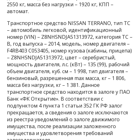
2550 кг, масса без нагрузки – 1920 кг, КПП –
автомат.
Транспортное средство NISSAN TERRANO, тип ТС
– автомобиль легковой, идентификационный
номер (VIN) – Z8NHSNDJA51313972, категория ТС –
B, год выпуска – 2014, модель, номер двигателя –
F4RB403 C053405, номер кузова (кабины, прицепа)
– Z8NHSNDJA51313972, цвет – серебристый,
мощность двигателя, л.с. (кВт) – 135 (99), рабочий
объем двигателя, куб. см – 1 998, тип двигателя –
бензиновый, разрешенная max масса, кг – 1 806,
масса без нагрузки, кг – 1 381. Данное
транспортное средство находится в залоге у ПАО
Банк «ФК Открытие». В соответствии с
подпунктом 4 пункта 1 статьи 352 ГК РФ залог
прекращается, а сведения о залоге исключаются
из реестра уведомлений о залоге движимого
имущества, после реализации заложенного
имущества и удовлетворения требований