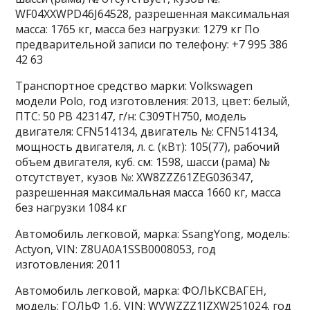
WF04XXWPD46J64528, разрешенная максимальная
масса: 1765 кг, масса без нагрузки: 1279 кг По
предварительной записи по телефону: +7 995 386
42 63
Транспортное средство марки: Volkswagen
модели Polo, год изготовления: 2013, цвет: белый,
ПТС: 50 РВ 423147, г/н: С309ТН750, модель
двигателя: CFN514134, двигатель №: CFN514134,
мощность двигателя, л. с. (кВт): 105(77), рабочий
объем двигателя, куб. см: 1598, шасси (рама) №
отсутствует, кузов №: XW8ZZZ61ZEG036347,
разрешенная максимальная масса 1660 кг, масса
без нагрузки 1084 кг
Автомобиль легковой, марка: SsangYong, модель:
Actyon, VIN: Z8UA0A1SSB0008053, год
изготовления: 2011
Автомобиль легковой, марка: ФОЛЬКСВАГЕН,
модель: ГОЛЬФ 1,6, VIN: WVWZZZ1JZXW251024, год