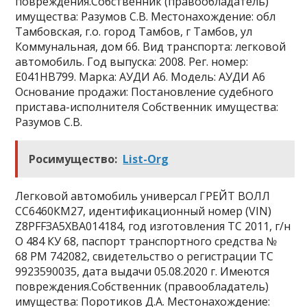
повреждения.Собственник (правообладатель)
имущества: Разумов С.В. Местонахождение: обл
Тамбовская, г.о. город Тамбов, г Тамбов, ул
Коммунальная, дом 66. Вид транспорта: легковой
автомобиль. Год выпуска: 2008. Рег. номер:
Е041НВ799. Марка: АУДИ А6. Модель: АУДИ А6
Основание продажи: Постановление судебного
пристава-исполнителя Собственник имущества:
Разумов С.В.
Росимущество:
List-Org
Легковой автомобиль универсал ГРЕЙТ ВОЛЛ
СС6460КМ27, идентификационный номер (VIN)
Z8PFFЗА5ХВА014184, год изготовления ТС 2011, г/н
О 484 КУ 68, паспорт транспортного средства №
68 РМ 742082, свидетельство о регистрации ТС
9923590035, дата выдачи 05.08.2020 г. Имеются
повреждения.Собственник (правообладатель)
имущества: Поротиков Д.А. Местонахождение: