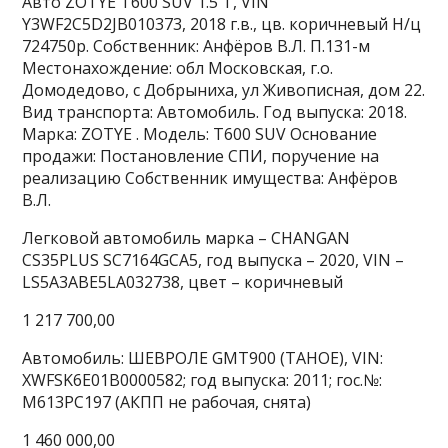
Авто ZOTYE Т600 SUV 1.5 Т, VIN
Y3WF2C5D2JB010373, 2018 г.в., цв. коричневый Н/ц
724750р. Собственник: Анфёров В.Л. П.131-м
Местонахождение: обл Московская, г.о.
Домодедово, с Добрыниха, ул Живописная, дом 22.
Вид транспорта: Автомобиль. Год выпуска: 2018.
Марка: ZOTYE . Модель: Т600 SUV Основание
продажи: Постановление СПИ, поручение на
реализацию Собственник имущества: Анфёров
В.Л.
Легковой автомобиль марка – CHANGAN
CS35PLUS SС7164GСА5, год выпуска – 2020, VIN –
LS5A3ABE5LA032738, цвет – коричневый
1 217 700,00
Автомобиль: ШЕВРОЛЕ GMT900 (TAHOE), VIN:
XWFSK6E01B0000582; год выпуска: 2011; гос.№:
М613РС197 (АКПП не рабочая, снята)
1 460 000,00