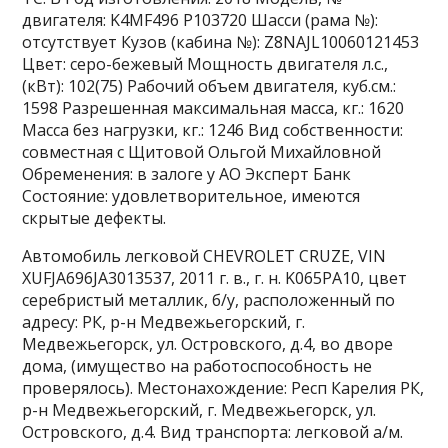
двигателя: K4MF496 P103720 Шасси (рама №):
отсутствует Кузов (кабина №): Z8NAJL10060121453
Цвет: серо-бежевый Мощность двигателя л.с.,
(кВт): 102(75) Рабочий объем двигателя, куб.см.:
1598 Разрешенная максимальная масса, кг.: 1620
Масса без нагрузки, кг.: 1246 Вид собственности:
совместная с Щитовой Ольгой Михайловной
Обременения: в залоге у АО Эксперт Банк
Состояние: удовлетворительное, имеются
скрытые дефекты.
Автомобиль легковой CHEVROLET CRUZE, VIN
XUFJA696JA3013537, 2011 г. в., г. н. K065PA10, цвет
серебристый металлик, б/у, расположенный по
адресу: РК, р-н Медвежьегорский, г.
Медвежьегорск, ул. Островского, д.4, во дворе
дома, (имущество на работоспособность не
проверялось). Местонахождение: Респ Карелия РК,
р-н Медвежьегорский, г. Медвежьегорск, ул.
Островского, д.4. Вид транспорта: легковой а/м.