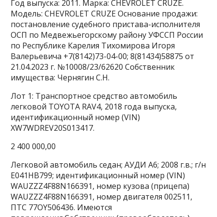
Год выпуска: 2011. Марка: CHEVROLET CRUZE.
Модель: CHEVROLET CRUZE Основание продажи:
постановление судебного пристава-исполнителя
ОСП по Медвежьегорскому району УФССП России
по Республике Карелия Тихомирова Игоря
Валерьевича +7(8142)73-04-00; 8(81434)58875 от
21.04.2023 г. №10008/23/62620 Собственник
имущества: Чернягин С.Н.
Лот 1: Транспортное средство автомобиль
легковой TOYOTA RAV4, 2018 года выпуска,
идентификационный номер (VIN)
XW7WDREV20S013417.
2 400 000,00
Легковой автомобиль седан; АУДИ А6; 2008 г.в.; г/н
Е041НВ799; идентификационный номер (VIN)
WAUZZZ4F88N166391, номер кузова (прицепа)
WAUZZZ4F88N166391, номер двигателя 002511,
ПТС 77OY506436. Имеются